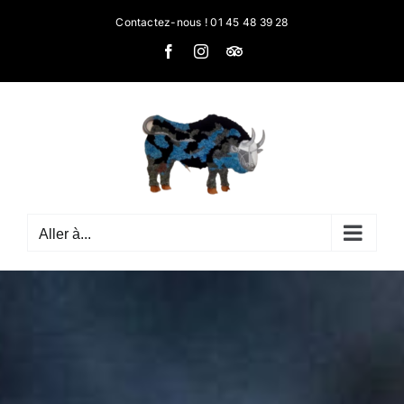
Passer
Contactez-nous ! 01 45 48 39 28
au
Facebook
Instagram
Tripadvisor
contenu
Aller à...